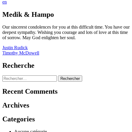
en
Medik & Hampo
Our sincerest condolences for you at this difficult time. You have our
deepest sympathy. Wishing you courage and lots of love at this time
of sorrow. May God enlighten her soul.
Navigation
Justin Rudick
Timothy McDowell
de
l’article
Recherche
Rechercher :
Recent Comments
Archives
Categories
Aucune catégorie